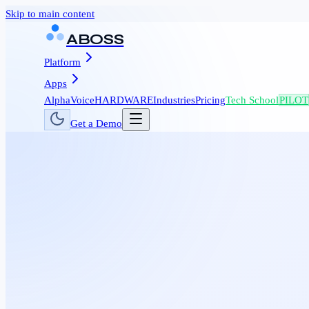
Skip to main content
ABOSS
Platform
Apps
AlphaVoice
HARDWARE
Industries
Pricing
Tech School
PILOT
Get a Demo