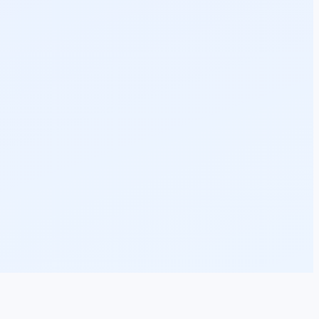
ngineer ஆகலாம். Admissions திறந்துவிட்டது.