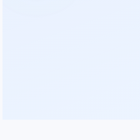
AI கத்துக்கணும்னு இருக்கீங்களா? ABOSS Tech School-ல நீங்க real