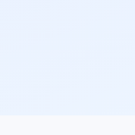
 enterprise systems-ல work பண்ணலாம். Madurai-லிருந்து world-class e